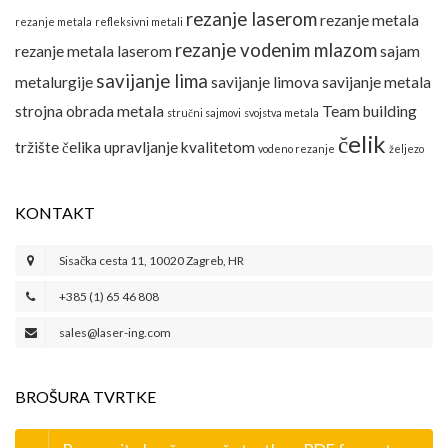
rezanje laserom
rezanje metala
rezanje metala
refleksivni metali
rezanje vodenim mlazom
rezanje metala laserom
sajam
savijanje lima
metalurgije
savijanje limova
savijanje metala
strojna obrada metala
Team building
stručni sajmovi
svojstva metala
čelik
tržište čelika
upravljanje kvalitetom
vodeno rezanje
željezo
KONTAKT
Sisačka cesta 11, 10020 Zagreb, HR
+385 (1) 65 46 808
sales@laser-ing.com
BROŠURA TVRTKE