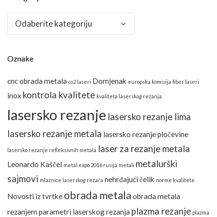
Kategorije
Oznake
cnc obrada metala
Domjenak
co2 laseri
europska komisija
fiber laseri
kontrola kvalitete
inox
kvaliteta laserskog rezanja
lasersko rezanje
lasersko rezanje lima
lasersko rezanje metala
lasersko rezanje pločevine
laser za rezanje metala
lasersko rezanje refleksivnih metala
metalurški
Leonardo Kaščel
metal expo 2016 rusija
metali
sajmovi
nehrđajući čelik
mlaznice laserskog rezača
norme kvalitete
obrada metala
Novosti iz tvrtke
obrada metala
plazma rezanje
rezanjem
parametri laserskog rezanja
plazma