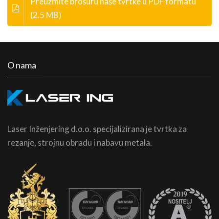
Preuzmite brošuru naše tvrtke u PDF formatu
(2.5 MB)
O nama
Laser Inženjering d.o.o. specijalizirana je tvrtka za
rezanje, strojnu obradu i nabavu metala.