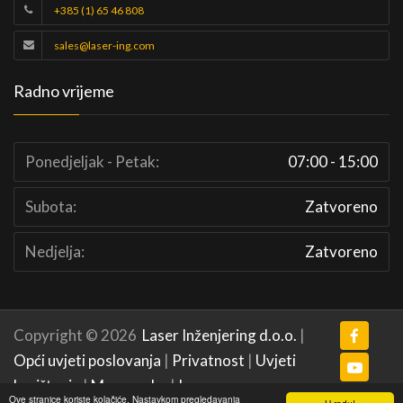
+385 (1) 65 46 808
sales@laser-ing.com
Radno vrijeme
Ponedjeljak - Petak:
07:00 - 15:00
Subota:
Zatvoreno
Nedjelja:
Zatvoreno
Copyright © 2026
Laser Inženjering d.o.o.
|
Opći uvjeti poslovanja
|
Privatnost
|
Uvjeti
korištenja
|
Mapa weba
|
Impressum
Ove stranice koriste kolačiće. Nastavkom pregledavanja