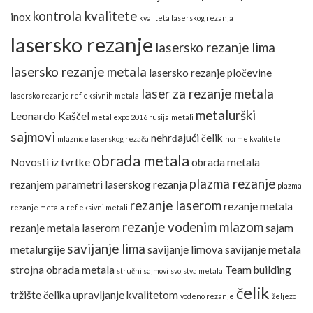
kontrola kvalitete
inox
kvaliteta laserskog rezanja
lasersko rezanje
lasersko rezanje lima
lasersko rezanje metala
lasersko rezanje pločevine
laser za rezanje metala
lasersko rezanje refleksivnih metala
metalurški
Leonardo Kaščel
metal expo 2016 rusija
metali
sajmovi
nehrđajući čelik
mlaznice laserskog rezača
norme kvalitete
obrada metala
Novosti iz tvrtke
obrada metala
plazma rezanje
rezanjem
parametri laserskog rezanja
plazma
rezanje laserom
rezanje metala
rezanje metala
refleksivni metali
rezanje vodenim mlazom
rezanje metala laserom
sajam
savijanje lima
metalurgije
savijanje limova
savijanje metala
strojna obrada metala
Team building
stručni sajmovi
svojstva metala
čelik
tržište čelika
upravljanje kvalitetom
vodeno rezanje
željezo