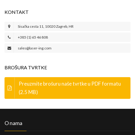
KONTAKT
Sisačka cesta 11, 10020 Zagreb, HR
+385 (1) 65 46 808
sales@laser-ing.com
BROŠURA TVRTKE
Preuzmite brošuru naše tvrtke u PDF formatu
(2.5 MB)
O nama