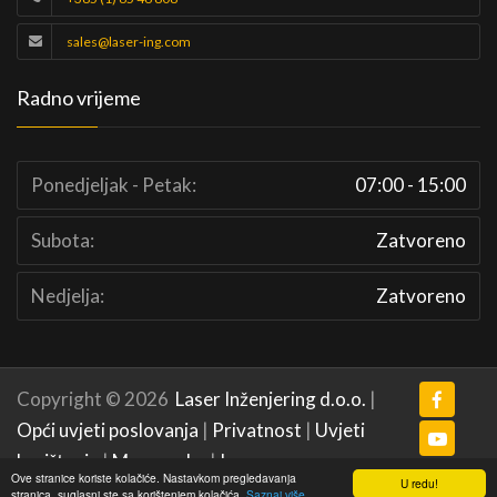
sales@laser-ing.com
Radno vrijeme
Ponedjeljak - Petak:
07:00 - 15:00
Subota:
Zatvoreno
Nedjelja:
Zatvoreno
Copyright © 2026
Laser Inženjering d.o.o.
|
Opći uvjeti poslovanja
|
Privatnost
|
Uvjeti
korištenja
|
Mapa weba
|
Impressum
Ove stranice koriste kolačiće. Nastavkom pregledavanja
U redu!
stranica, suglasni ste sa korištenjem kolačića.
Saznaj više...