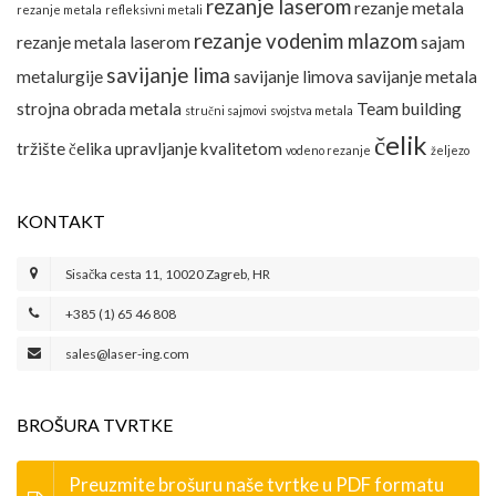
rezanje laserom
rezanje metala
rezanje metala
refleksivni metali
rezanje vodenim mlazom
rezanje metala laserom
sajam
savijanje lima
metalurgije
savijanje limova
savijanje metala
strojna obrada metala
Team building
stručni sajmovi
svojstva metala
čelik
tržište čelika
upravljanje kvalitetom
vodeno rezanje
željezo
KONTAKT
Sisačka cesta 11, 10020 Zagreb, HR
+385 (1) 65 46 808
sales@laser-ing.com
BROŠURA TVRTKE
Preuzmite brošuru naše tvrtke u PDF formatu