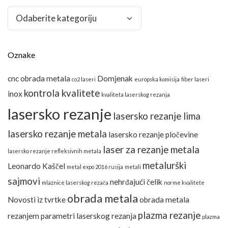
Kategorije
Oznake
cnc obrada metala
Domjenak
co2 laseri
europska komisija
fiber laseri
kontrola kvalitete
inox
kvaliteta laserskog rezanja
lasersko rezanje
lasersko rezanje lima
lasersko rezanje metala
lasersko rezanje pločevine
laser za rezanje metala
lasersko rezanje refleksivnih metala
metalurški
Leonardo Kaščel
metal expo 2016 rusija
metali
sajmovi
nehrđajući čelik
mlaznice laserskog rezača
norme kvalitete
obrada metala
Novosti iz tvrtke
obrada metala
plazma rezanje
rezanjem
parametri laserskog rezanja
plazma