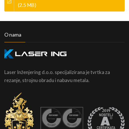
(2.5 MB)
O nama
Laser Inženjering d.o.o. specijalizirana je tvrtka za
rezanje, strojnu obradu i nabavu metala.