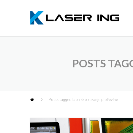
POSTS TAG
Posts tagged lasersko rezanje pločevine