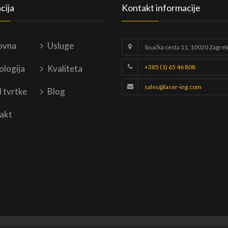
cija
Kontakt informacije
ovna
Usluge
Sisačka cesta 11, 10020 Zagreb
ologija
Kvaliteta
+385 (1) 65 46 808
sales@laser-ing.com
l tvrtke
Blog
akt