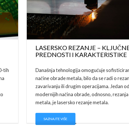
LASERSKO REZANJE – KLJUČN
PREDNOSTI I KARAKTERISTIKE
0-tih
Današnja tehnologija omogućuje sofisticira
na
načine obrade metala, bilo da se radi o rezan
zavarivanju ili drugim operacijama. Jedan o
ko
modernijih načina obrade, odnosno, rezanja
metala, je lasersko rezanje metala.
SAZNAJTE VIŠE