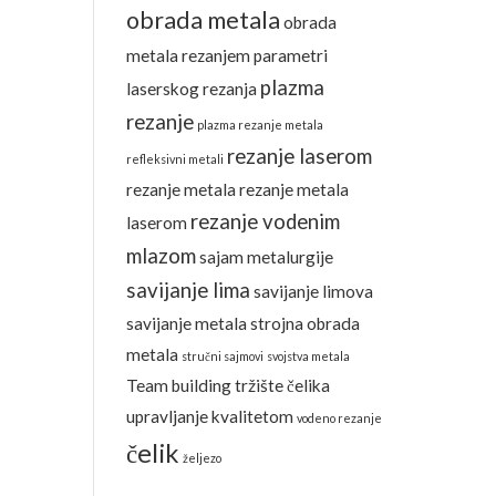
obrada metala
obrada
metala rezanjem
parametri
plazma
laserskog rezanja
rezanje
plazma rezanje metala
rezanje laserom
refleksivni metali
rezanje metala
rezanje metala
rezanje vodenim
laserom
mlazom
sajam metalurgije
savijanje lima
savijanje limova
savijanje metala
strojna obrada
metala
stručni sajmovi
svojstva metala
Team building
tržište čelika
upravljanje kvalitetom
vodeno rezanje
čelik
željezo