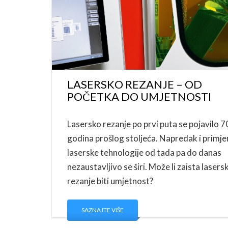
LASERSKO REZANJE – OD
POČETKA DO UMJETNOSTI
Lasersko rezanje po prvi puta se pojavilo 7
godina prošlog stoljeća. Napredak i primje
laserske tehnologije od tada pa do danas
nezaustavljivo se širi. Može li zaista lasers
rezanje biti umjetnost?
SAZNAJTE VIŠE