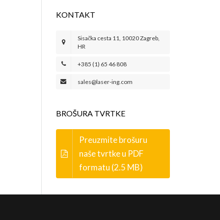
KONTAKT
Sisačka cesta 11, 10020 Zagreb,
HR
+385 (1) 65 46 808
sales@laser-ing.com
BROŠURA TVRTKE
Preuzmite brošuru
naše tvrtke u PDF
formatu (2.5 MB)