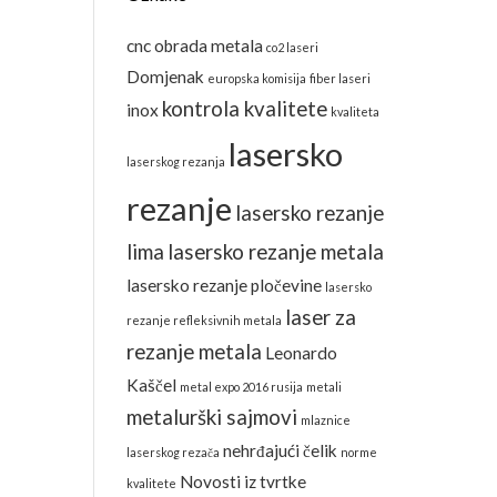
cnc obrada metala
co2 laseri
Domjenak
europska komisija
fiber laseri
kontrola kvalitete
inox
kvaliteta
lasersko
laserskog rezanja
rezanje
lasersko rezanje
lima
lasersko rezanje metala
lasersko rezanje pločevine
lasersko
laser za
rezanje refleksivnih metala
rezanje metala
Leonardo
Kaščel
metal expo 2016 rusija
metali
metalurški sajmovi
mlaznice
nehrđajući čelik
laserskog rezača
norme
Novosti iz tvrtke
kvalitete