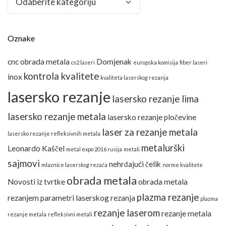
Oznake
cnc obrada metala
Domjenak
co2 laseri
europska komisija
fiber laseri
kontrola kvalitete
inox
kvaliteta laserskog rezanja
lasersko rezanje
lasersko rezanje lima
lasersko rezanje metala
lasersko rezanje pločevine
laser za rezanje metala
lasersko rezanje refleksivnih metala
metalurški
Leonardo Kaščel
metal expo 2016 rusija
metali
sajmovi
nehrđajući čelik
mlaznice laserskog rezača
norme kvalitete
obrada metala
Novosti iz tvrtke
obrada metala
plazma rezanje
rezanjem
parametri laserskog rezanja
plazma
rezanje laserom
rezanje metala
rezanje metala
refleksivni metali