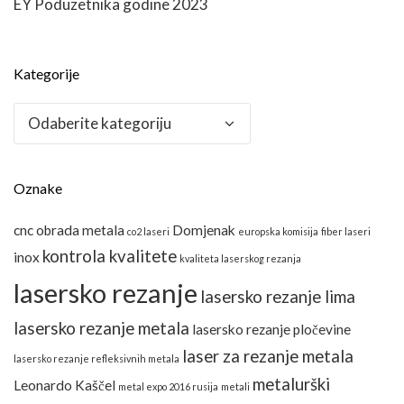
EY Poduzetnika godine 2023
Kategorije
Kategorije
Oznake
cnc obrada metala
Domjenak
co2 laseri
europska komisija
fiber laseri
kontrola kvalitete
inox
kvaliteta laserskog rezanja
lasersko rezanje
lasersko rezanje lima
lasersko rezanje metala
lasersko rezanje pločevine
laser za rezanje metala
lasersko rezanje refleksivnih metala
metalurški
Leonardo Kaščel
metal expo 2016 rusija
metali