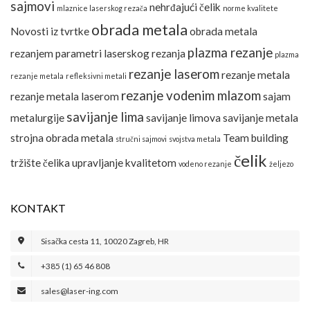
sajmovi
nehrđajući čelik
mlaznice laserskog rezača
norme kvalitete
obrada metala
Novosti iz tvrtke
obrada metala
plazma rezanje
rezanjem
parametri laserskog rezanja
plazma
rezanje laserom
rezanje metala
rezanje metala
refleksivni metali
rezanje vodenim mlazom
rezanje metala laserom
sajam
savijanje lima
metalurgije
savijanje limova
savijanje metala
strojna obrada metala
Team building
stručni sajmovi
svojstva metala
čelik
tržište čelika
upravljanje kvalitetom
vodeno rezanje
željezo
KONTAKT
Sisačka cesta 11, 10020 Zagreb, HR
+385 (1) 65 46 808
sales@laser-ing.com