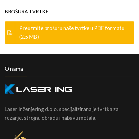
BROŠURA TVRTKE
Preuzmite brošuru naše tvrtke u PDF formatu
(2.5 MB)
O nama
Laser Inženjering d.o.o. specijalizirana je tvrtka za
rezanje, strojnu obradu i nabavu metala.