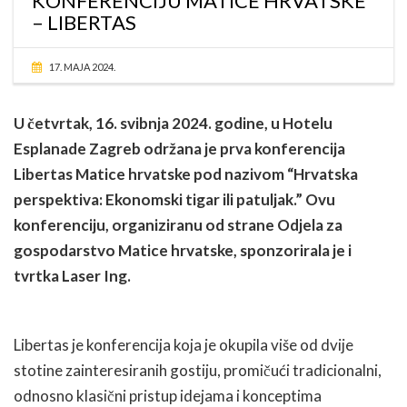
KONFERENCIJU MATICE HRVATSKE
– LIBERTAS
17. MAJA 2024.
U četvrtak, 16. svibnja 2024. godine, u Hotelu
Esplanade Zagreb održana je prva konferencija
Libertas Matice hrvatske pod nazivom “Hrvatska
perspektiva: Ekonomski tigar ili patuljak.” Ovu
konferenciju, organiziranu od strane Odjela za
gospodarstvo Matice hrvatske, sponzorirala je i
tvrtka Laser Ing.
Libertas je konferencija koja je okupila više od dvije
stotine zainteresiranih gostiju, promičući tradicionalni,
odnosno klasični pristup idejama i konceptima