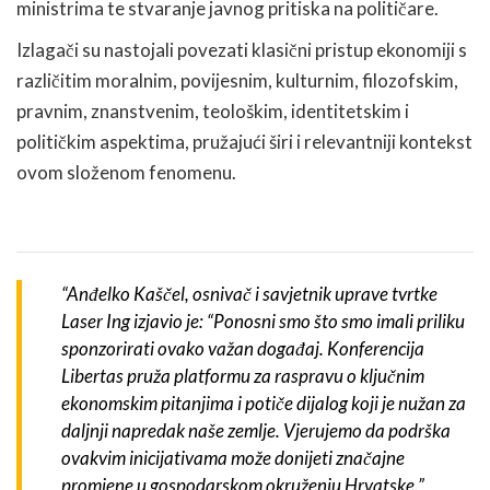
ministrima te stvaranje javnog pritiska na političare.
Izlagači su nastojali povezati klasični pristup ekonomiji s
različitim moralnim, povijesnim, kulturnim, filozofskim,
pravnim, znanstvenim, teološkim, identitetskim i
političkim aspektima, pružajući širi i relevantniji kontekst
ovom složenom fenomenu.
“Anđelko Kaščel, osnivač i savjetnik uprave tvrtke
Laser Ing izjavio je: “Ponosni smo što smo imali priliku
sponzorirati ovako važan događaj. Konferencija
Libertas pruža platformu za raspravu o ključnim
ekonomskim pitanjima i potiče dijalog koji je nužan za
daljnji napredak naše zemlje. Vjerujemo da podrška
ovakvim inicijativama može donijeti značajne
promjene u gospodarskom okruženju Hrvatske.”