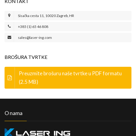
KONTAKT
Sisačka cesta 11, 10020 Zagreb, HR
+385 (1) 65 46 808
sales@laser-ing.com
BROŠURA TVRTKE
Preuzmite brošuru naše tvrtke u PDF formatu
(2.5 MB)
O nama