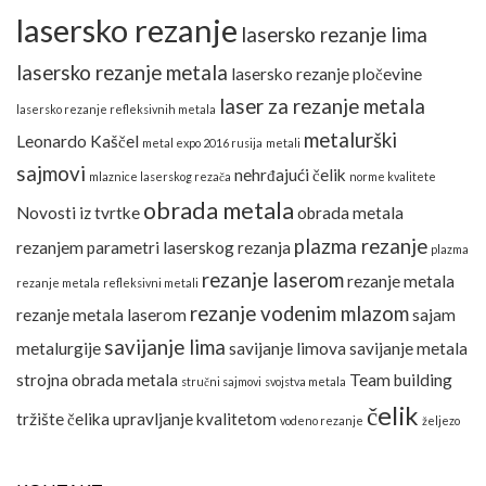
lasersko rezanje
lasersko rezanje lima
lasersko rezanje metala
lasersko rezanje pločevine
laser za rezanje metala
lasersko rezanje refleksivnih metala
metalurški
Leonardo Kaščel
metal expo 2016 rusija
metali
sajmovi
nehrđajući čelik
mlaznice laserskog rezača
norme kvalitete
obrada metala
Novosti iz tvrtke
obrada metala
plazma rezanje
rezanjem
parametri laserskog rezanja
plazma
rezanje laserom
rezanje metala
rezanje metala
refleksivni metali
rezanje vodenim mlazom
rezanje metala laserom
sajam
savijanje lima
metalurgije
savijanje limova
savijanje metala
strojna obrada metala
Team building
stručni sajmovi
svojstva metala
čelik
tržište čelika
upravljanje kvalitetom
vodeno rezanje
željezo