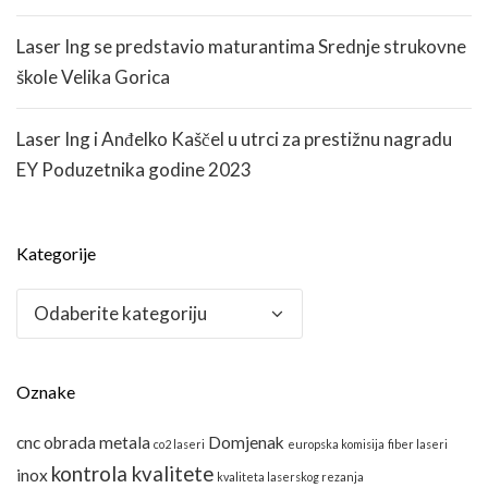
Laser Ing se predstavio maturantima Srednje strukovne
škole Velika Gorica
Laser Ing i Anđelko Kaščel u utrci za prestižnu nagradu
EY Poduzetnika godine 2023
Kategorije
Kategorije
Oznake
cnc obrada metala
Domjenak
co2 laseri
europska komisija
fiber laseri
kontrola kvalitete
inox
kvaliteta laserskog rezanja