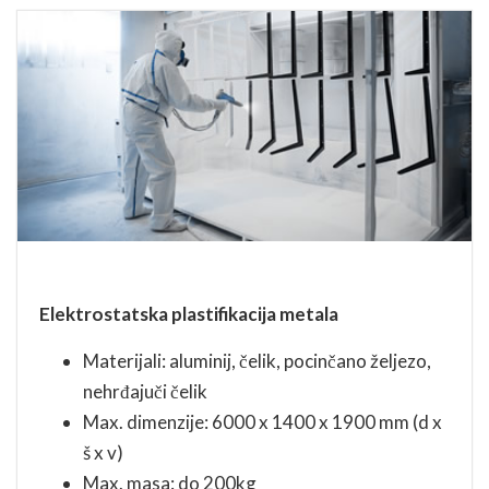
Elektrostatska plastifikacija metala
Materijali: aluminij, čelik, pocinčano željezo,
nehrđajuči čelik
Max. dimenzije: 6000 x 1400 x 1900 mm (d x
š x v)
Max. masa: do 200kg