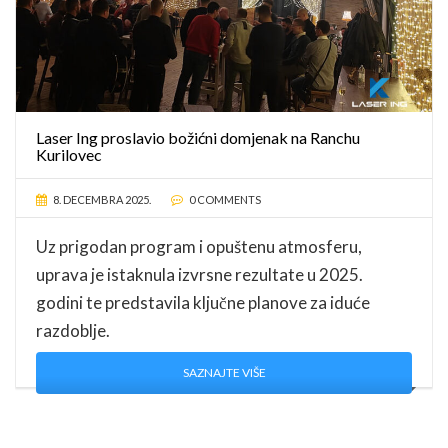
Laser Ing proslavio božićni domjenak na Ranchu
Kurilovec
8. DECEMBRA 2025.
0 COMMENTS
Uz prigodan program i opuštenu atmosferu,
uprava je istaknula izvrsne rezultate u 2025.
godini te predstavila ključne planove za iduće
razdoblje.
SAZNAJTE VIŠE