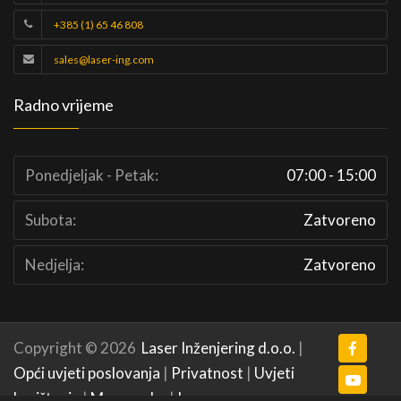
+385 (1) 65 46 808
sales@laser-ing.com
Radno vrijeme
Ponedjeljak - Petak:
07:00 - 15:00
Subota:
Zatvoreno
Nedjelja:
Zatvoreno
Copyright © 2026
Laser Inženjering d.o.o.
|
Opći uvjeti poslovanja
|
Privatnost
|
Uvjeti
korištenja
|
Mapa weba
|
Impressum