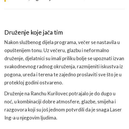
Druženje koje jača tim
Nakon službenog dijela programa, večer se nastavila u
opuštenijem tonu. Uz večeru, glazbu i neformalno
druženje, djelatnici su imali priliku bolje se upoznati izvan
svakodnevnog radnog okruženja, razmijeniti iskustva iz
pogona, ureda i terena te zajedno proslaviti sve što je u
protekloj godini ostvareno.
Druženje na Ranchu Kurilovec potrajalo je do dugo u
noć, u kombinaciji dobre atmosfere, glazbe, smijeha i
razgovora koji su još jednom potvrdili da je snaga Laser
Ing-a u njegovim ljudima.