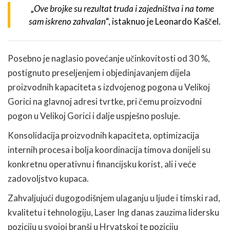
„
Ove brojke su rezultat truda i zajedništva i na tome
sam iskreno zahvalan
“, istaknuo je Leonardo Kaščel.
Posebno je naglasio povećanje učinkovitosti od 30 %,
postignuto preseljenjem i objedinjavanjem dijela
proizvodnih kapaciteta s izdvojenog pogona u Velikoj
Gorici na glavnoj adresi tvrtke, pri čemu proizvodni
pogon u Velikoj Gorici i dalje uspješno posluje.
Konsolidacija proizvodnih kapaciteta, optimizacija
internih procesa i bolja koordinacija timova donijeli su
konkretnu operativnu i financijsku korist, ali i veće
zadovoljstvo kupaca.
Zahvaljujući dugogodišnjem ulaganju u ljude i timski rad,
kvalitetu i tehnologiju, Laser Ing danas zauzima lidersku
poziciju u svojoj branši u Hrvatskoj te poziciju