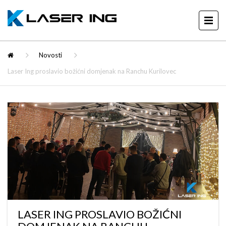
Novosti
Laser Ing proslavio božićni domjenak na Ranchu Kurilovec
LASER ING PROSLAVIO BOŽIĆNI