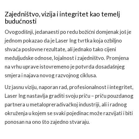
Zajedništvo, vizija i integritet kao temelj
budućnosti
Ovogodišnji, jedanaesti po redu božićni domjenak još je
jednom pokazao da je Laser Ing tvrtka koja ozbiljno
shvaća poslovne rezultate, ali jednako tako cijeni
međuljudske odnose, lojalnost i zajedništvo. Promjena
na vrhu uprave istovremeno je potvrda dosadašnjeg
smjera i najava novog razvojnog ciklusa.
Uz jasnu viziju, naporan rad, profesionalnost i integritet,
Laser Ing nastavlja graditi svoju priču – priču pouzdanog
partnera u metaloprerađivačkoj industriji, ali i radnog
okruženja u kojem se svaki pojedinac može razvijati i biti
ponosan na ono što zajedno stvaraju.