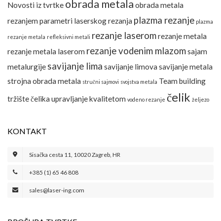
obrada metala
Novosti iz tvrtke
obrada metala
plazma rezanje
rezanjem
parametri laserskog rezanja
plazma
rezanje laserom
rezanje metala
rezanje metala
refleksivni metali
rezanje vodenim mlazom
rezanje metala laserom
sajam
savijanje lima
metalurgije
savijanje limova
savijanje metala
strojna obrada metala
Team building
stručni sajmovi
svojstva metala
čelik
tržište čelika
upravljanje kvalitetom
vodeno rezanje
željezo
KONTAKT
Sisačka cesta 11, 10020 Zagreb, HR
+385 (1) 65 46 808
sales@laser-ing.com