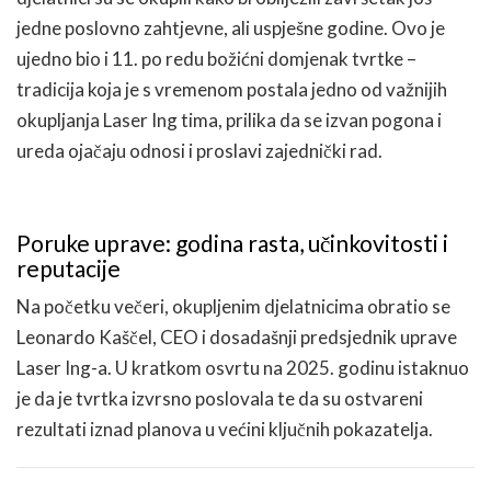
jedne poslovno zahtjevne, ali uspješne godine. Ovo je
ujedno bio i 11. po redu božićni domjenak tvrtke –
tradicija koja je s vremenom postala jedno od važnijih
okupljanja Laser Ing tima, prilika da se izvan pogona i
ureda ojačaju odnosi i proslavi zajednički rad.
Poruke uprave: godina rasta, učinkovitosti i
reputacije
Na početku večeri, okupljenim djelatnicima obratio se
Leonardo Kaščel, CEO i dosadašnji predsjednik uprave
Laser Ing-a. U kratkom osvrtu na 2025. godinu istaknuo
je da je tvrtka izvrsno poslovala te da su ostvareni
rezultati iznad planova u većini ključnih pokazatelja.