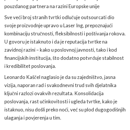
pouzdanog partnera na razini Europske unije
Sve veći broj stranih tvrtki odlučuje outsourcati dio
svoje proizvodnje upravo u Laser Ing, prepoznajući
kombinaciju stručnosti, fleksibilnosti i poštivanja rokova.
U govoru je istaknuto i da je reputacija tvrtke na
zavidnoj razini – kako u poslovnoj javnosti, tako i kod
financijskih institucija, što dodatno potvrđuje stabilnost
i kredibilitet poslovanja.
Leonardo Kaščel naglasio je da su zajedništvo, jasna
vizija, naporan rad i svakodnevni trud svih djelatnika
ključni razlozi ovakvih rezultata. Konsolidacija
poslovanja, rast učinkovitosti i ugleda tvrtke, kako je
istaknuo, nisu došli preko noći, već su plod dugogodišnjih
ulaganja i povjerenja u tim.