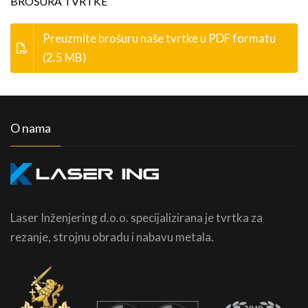
BROŠURA TVRTKE
Preuzmite brošuru naše tvrtke u PDF formatu
(2.5 MB)
O nama
Laser Inženjering d.o.o. specijalizirana je tvrtka za
rezanje, strojnu obradu i nabavu metala.