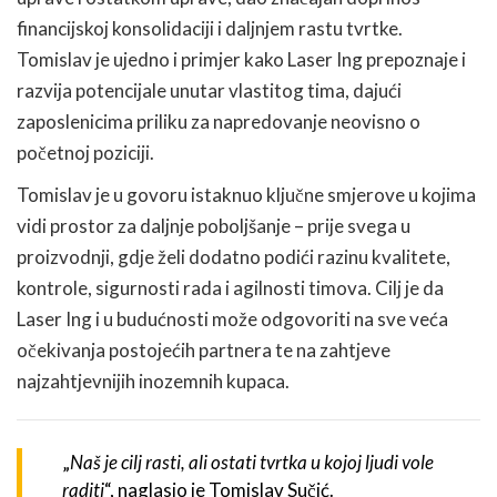
financijskoj konsolidaciji i daljnjem rastu tvrtke.
Tomislav je ujedno i primjer kako Laser Ing prepoznaje i
razvija potencijale unutar vlastitog tima, dajući
zaposlenicima priliku za napredovanje neovisno o
početnoj poziciji.
Tomislav je u govoru istaknuo ključne smjerove u kojima
vidi prostor za daljnje poboljšanje – prije svega u
proizvodnji, gdje želi dodatno podići razinu kvalitete,
kontrole, sigurnosti rada i agilnosti timova. Cilj je da
Laser Ing i u budućnosti može odgovoriti na sve veća
očekivanja postojećih partnera te na zahtjeve
najzahtjevnijih inozemnih kupaca.
„
Naš je cilj rasti, ali ostati tvrtka u kojoj ljudi vole
raditi
“, naglasio je Tomislav Sučić.