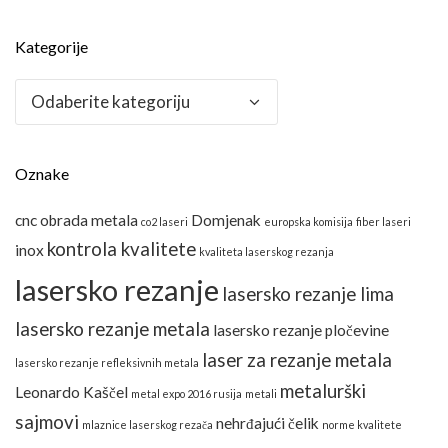
Kategorije
Kategorije
Oznake
cnc obrada metala
Domjenak
co2 laseri
europska komisija
fiber laseri
kontrola kvalitete
inox
kvaliteta laserskog rezanja
lasersko rezanje
lasersko rezanje lima
lasersko rezanje metala
lasersko rezanje pločevine
laser za rezanje metala
lasersko rezanje refleksivnih metala
metalurški
Leonardo Kaščel
metal expo 2016 rusija
metali
sajmovi
nehrđajući čelik
mlaznice laserskog rezača
norme kvalitete