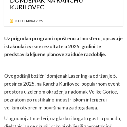
DOMJENAK NA RANCHU
KURILOVEC
8. DECEMBRA 2025.
Uz prigodan program i opuštenu atmosferu, uprava je
istaknula izvrsne rezultate u 2025. godini te
predstavila ključne planove za iduće razdoblje.
Ovogodišnji božićni domjenak Laser Ing-a održan je 5.
prosinca 2025. na Ranchu Kurilovec, popularnom event
prostoru u zelenom okruženju nadomak Velike Gorice,
poznatom po rustikalno-industrijskom interijeru i
velikim otvorenim površinama za događanja.
U ugodnoj atmosferi, uz glazbu i bogatu gastro ponudu,
djelatnici su se okupili kako bi obilježili završetak još