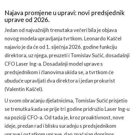
Najava promjene u upravi: novi predsjednik
uprave od 2026.
Jedan od najvažnijih trenutaka večeri bila je objava
novog modela upravljanja tvrtkom. Leonardo Kaščel
najavio je da će od 1. siječnja 2026. godine funkciju
direktora, uz njega, preuzeti i Tomislav Sučić, dosadašnji
CFO Laser Ing-a. Dosadašnji model uprave s
predsjednikom i članovima ukida se, a tvrtkom će
ubuduće upravljati dva direktora i jedan prokurist
(Valentin Kaščel).
U svom obraćanju djelatnicima, Tomislav Sučić prisjetio
se trenutka kada se prije tri godine pridružio Laser Ing-u
na poziciji CFO-a. Od tada je, kroz proaktivnost, nove
ideje, predan rad i blisku suradnju s predsjednikom
uprave i ostatkom uprave, dao značajan doprinos