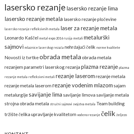
lasersko rezanje
lasersko rezanje lima
lasersko rezanje metala
lasersko rezanje pločevine
laser za rezanje metala
lasersko rezanje refleksivnih metala
metalurški
Leonardo Kaščel
metal expo 2016 rusija
metali
sajmovi
nehrđajući čelik
mlaznice laserskog rezača
norme kvalitete
obrada metala
Novosti iz tvrtke
obrada metala
plazma rezanje
rezanjem
parametri laserskog rezanja
plazma
rezanje laserom
rezanje metala
rezanje metala
refleksivni metali
rezanje vodenim mlazom
rezanje metala laserom
sajam
savijanje lima
metalurgije
savijanje limova
savijanje metala
strojna obrada metala
Team building
stručni sajmovi
svojstva metala
čelik
tržište čelika
upravljanje kvalitetom
vodeno rezanje
željezo
KONTAKT