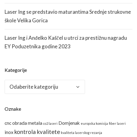
Laser Ing se predstavio maturantima Srednje strukovne
škole Velika Gorica
Laser Ing i Anđelko Kaščel u utrci za prestižnu nagradu
EY Poduzetnika godine 2023
Kategorije
Kategorije
Oznake
cnc obrada metala
Domjenak
co2 laseri
europska komisija
fiber laseri
kontrola kvalitete
inox
kvaliteta laserskog rezanja