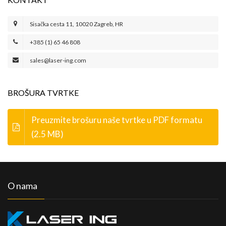
Sisačka cesta 11, 10020 Zagreb, HR
+385 (1) 65 46 808
sales@laser-ing.com
BROŠURA TVRTKE
Preuzmite brošuru naše tvrtke u PDF formatu
(2.5 MB)
O nama