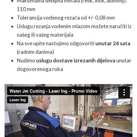
Maksimalna debljina metala (čelik, inox, aluminij):
110 mm
Tolerancija vodenog rezača od +/- 0,08 mm
Uslugu rezanja vodenim mlazom možete naručiti iz
našeg ili vašeg materijala
Na sve upite nastojimo odgovoriti
unutar 24 sata
(radnim danima)
Nudimo
uslugu dostave izrezanih dijelova
unutar
dogovorenoga roka