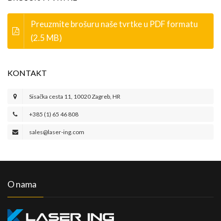
Preuzmite brošuru naše tvrtke u PDF formatu
(2.5 MB)
KONTAKT
Sisačka cesta 11, 10020 Zagreb, HR
+385 (1) 65 46 808
sales@laser-ing.com
O nama