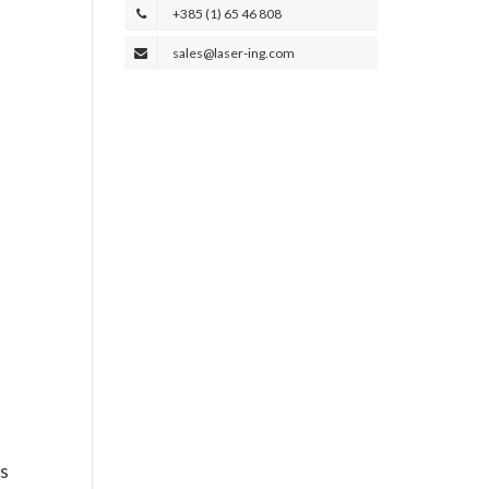
+385 (1) 65 46 808
sales@laser-ing.com
 s