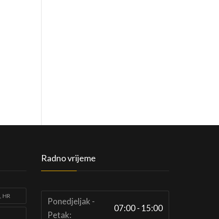
Radno vrijeme
, HR
Ponedjeljak -
07:00 - 15:00
Petak: