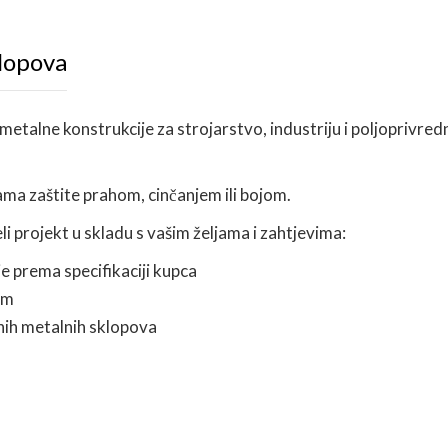
klopova
talne konstrukcije za strojarstvo, industriju i poljoprivred
a zaštite prahom, cinčanjem ili bojom.
li projekt u skladu s vašim željama i zahtjevima:
e prema specifikaciji kupca
em
enih metalnih sklopova