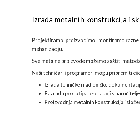
Izrada metalnih konstrukcija i s
Projektiramo, proizvodimo i montiramo razne me
mehanizaciju.
Sve metalne proizvode možemo zaštiti metodam
Naši tehničari i programeri mogu pripremiti cije
Izrada tehničke i radioničke dokumentacij
Razrada prototipa u suradnji s naručitelj
Proizvodnja metalnih konstrukcija i slož