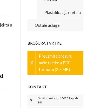
Plastifikacija metala
jekta u
Ostale usluge
BROŠURA TVRTKE
Preuzmite brošuru
naše tvrtke u PDF
formatu (2.5 MB)
od
KONTAKT
Sisačka cesta 11, 10020 Zagreb,
HR