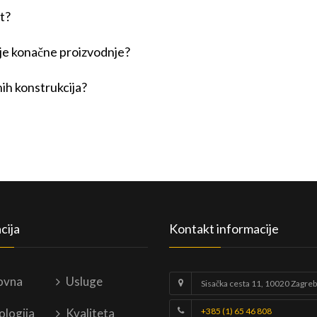
t?
ije konačne proizvodnje?
nih konstrukcija?
cija
Kontakt informacije
ovna
Usluge
Sisačka cesta 11, 10020 Zagreb
ologija
Kvaliteta
+385 (1) 65 46 808