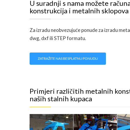
U suradnji s nama možete računa
konstrukcija i metalnih sklopova
Za izradu neobvezujuće ponude za izradu metaln
dwg, dxf ili STEP formatu.
ZATRAŽITE NAS BESPLATNU PONUDU
Primjeri različitih metalnih kons
naših stalnih kupaca