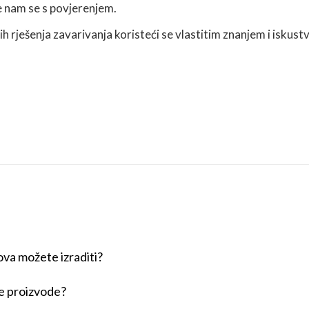
 nam se s povjerenjem.
 rješenja zavarivanja koristeći se vlastitim znanjem i iskust
ova možete izraditi?
ne proizvode?