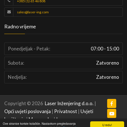
+385 (1) 65 46 808
sales@laser-ing.com
Radno vrijeme
Ponedjeljak - Petak:
07:00 - 15:00
Subota:
Zatvoreno
Nedjelja:
Zatvoreno
Copyright © 2026
Laser Inženjering d.o.o.
|
Opći uvjeti poslovanja
|
Privatnost
|
Uvjeti
korištenja
|
Mapa weba
|
Impressum
Ove stranice koriste kolačiće. Nastavkom pregledavanja
U redu!