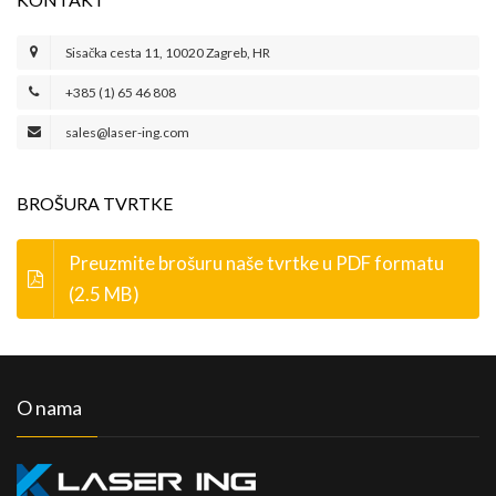
Sisačka cesta 11, 10020 Zagreb, HR
+385 (1) 65 46 808
sales@laser-ing.com
BROŠURA TVRTKE
Preuzmite brošuru naše tvrtke u PDF formatu
(2.5 MB)
O nama