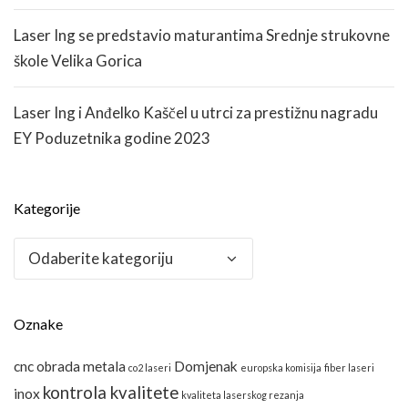
Laser Ing se predstavio maturantima Srednje strukovne
škole Velika Gorica
Laser Ing i Anđelko Kaščel u utrci za prestižnu nagradu
EY Poduzetnika godine 2023
Kategorije
Kategorije
Oznake
cnc obrada metala
Domjenak
co2 laseri
europska komisija
fiber laseri
kontrola kvalitete
inox
kvaliteta laserskog rezanja