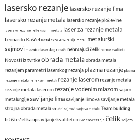
lasersko rezanje
lasersko rezanje lima
lasersko rezanje metala
lasersko rezanje pločevine
laser za rezanje metala
lasersko rezanje refleksivnih metala
metalurški
Leonardo Kaščel
metal expo 2016 rusija
metali
sajmovi
nehrđajući čelik
mlaznice laserskog rezača
norme kvalitete
obrada metala
Novosti iz tvrtke
obrada metala
plazma rezanje
rezanjem
parametri laserskog rezanja
plazma
rezanje laserom
rezanje metala
rezanje metala
refleksivni metali
rezanje vodenim mlazom
rezanje metala laserom
sajam
savijanje lima
metalurgije
savijanje limova
savijanje metala
strojna obrada metala
Team building
stručni sajmovi
svojstva metala
čelik
tržište čelika
upravljanje kvalitetom
vodeno rezanje
željezo
KONTAKT