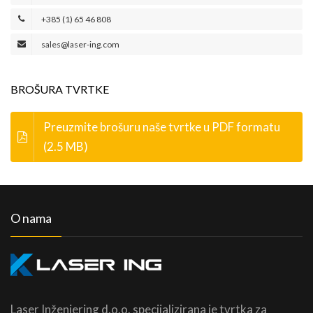
+385 (1) 65 46 808
sales@laser-ing.com
BROŠURA TVRTKE
Preuzmite brošuru naše tvrtke u PDF formatu
(2.5 MB)
O nama
Laser Inženjering d.o.o. specijalizirana je tvrtka za