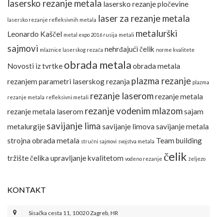
lasersko rezanje metala
lasersko rezanje pločevine
laser za rezanje metala
lasersko rezanje refleksivnih metala
metalurški
Leonardo Kaščel
metal expo 2016 rusija
metali
sajmovi
nehrđajući čelik
mlaznice laserskog rezača
norme kvalitete
obrada metala
Novosti iz tvrtke
obrada metala
plazma rezanje
rezanjem
parametri laserskog rezanja
plazma
rezanje laserom
rezanje metala
rezanje metala
refleksivni metali
rezanje vodenim mlazom
rezanje metala laserom
sajam
savijanje lima
metalurgije
savijanje limova
savijanje metala
strojna obrada metala
Team building
stručni sajmovi
svojstva metala
čelik
tržište čelika
upravljanje kvalitetom
vodeno rezanje
željezo
KONTAKT
Sisačka cesta 11, 10020 Zagreb, HR