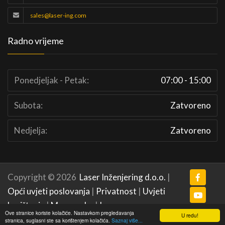
sales@laser-ing.com
Radno vrijeme
Ponedjeljak - Petak:
07:00 - 15:00
Subota:
Zatvoreno
Nedjelja:
Zatvoreno
Copyright © 2026
Laser Inženjering d.o.o.
|
Opći uvjeti poslovanja
|
Privatnost
|
Uvjeti
korištenja
|
Mapa weba
|
Impressum
Ove stranice koriste kolačiće. Nastavkom pregledavanja
U redu!
stranica, suglasni ste sa korištenjem kolačića.
Saznaj više...