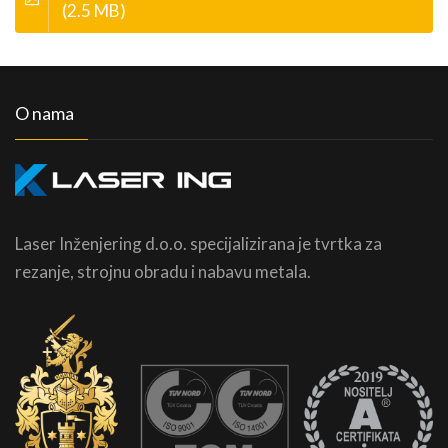
(2.5 MB)
O nama
Laser Inženjering d.o.o. specijalizirana je tvrtka za
rezanje, strojnu obradu i nabavu metala.