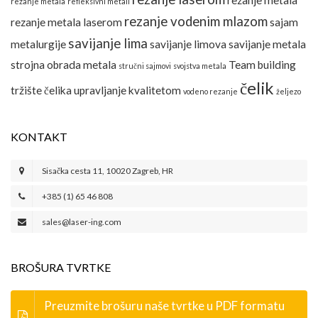
rezanje metala
rezanje metala
refleksivni metali
rezanje vodenim mlazom
rezanje metala laserom
sajam
savijanje lima
metalurgije
savijanje limova
savijanje metala
strojna obrada metala
Team building
stručni sajmovi
svojstva metala
čelik
tržište čelika
upravljanje kvalitetom
vodeno rezanje
željezo
KONTAKT
Sisačka cesta 11, 10020 Zagreb, HR
+385 (1) 65 46 808
sales@laser-ing.com
BROŠURA TVRTKE
Preuzmite brošuru naše tvrtke u PDF formatu