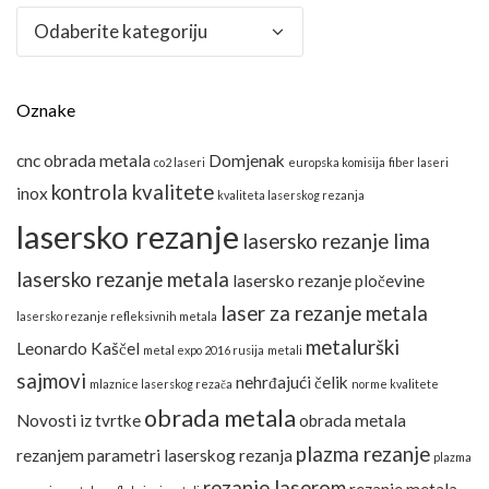
Kategorije
Oznake
cnc obrada metala
Domjenak
co2 laseri
europska komisija
fiber laseri
kontrola kvalitete
inox
kvaliteta laserskog rezanja
lasersko rezanje
lasersko rezanje lima
lasersko rezanje metala
lasersko rezanje pločevine
laser za rezanje metala
lasersko rezanje refleksivnih metala
metalurški
Leonardo Kaščel
metal expo 2016 rusija
metali
sajmovi
nehrđajući čelik
mlaznice laserskog rezača
norme kvalitete
obrada metala
Novosti iz tvrtke
obrada metala
plazma rezanje
rezanjem
parametri laserskog rezanja
plazma
rezanje laserom