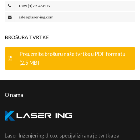
+385 (1) 65 46 808
sales@laser-ing.com
BROŠURA TVRTKE
Preuzmite brošuru naše tvrtke u PDF formatu
(2.5 MB)
O nama
Laser Inženjering d.o.o. specijalizirana je tvrtka za