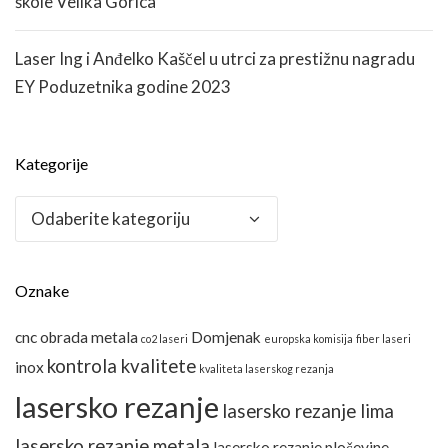
škole Velika Gorica
Laser Ing i Anđelko Kaščel u utrci za prestižnu nagradu
EY Poduzetnika godine 2023
Kategorije
Kategorije
Oznake
cnc obrada metala
Domjenak
co2 laseri
europska komisija
fiber laseri
kontrola kvalitete
inox
kvaliteta laserskog rezanja
lasersko rezanje
lasersko rezanje lima
lasersko rezanje metala
lasersko rezanje pločevine