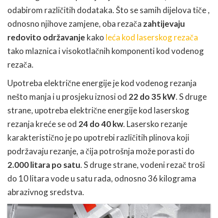
odabirom različitih dodataka. Što se samih dijelova tiče ,
odnosno njihove zamjene, oba rezača
zahtijevaju
redovito održavanje
kako
leća kod laserskog rezača
tako mlaznica i visokotlačnih komponenti kod vodenog
rezača.
Upotreba električne energije je kod vodenog rezanja
nešto manja i u prosjeku iznosi od
22 do 35 kW
. S druge
strane, upotreba električne energije kod laserskog
rezanja kreće se od
24 do 40 kw
. Lasersko rezanje
karakteristično je po upotrebi različitih plinova koji
podržavaju rezanje, a čija potrošnja može porasti do
2.000 litara po satu
. S druge strane, vodeni rezač troši
do 10 litara vode u satu rada, odnosno 36 kilograma
abrazivnog sredstva.