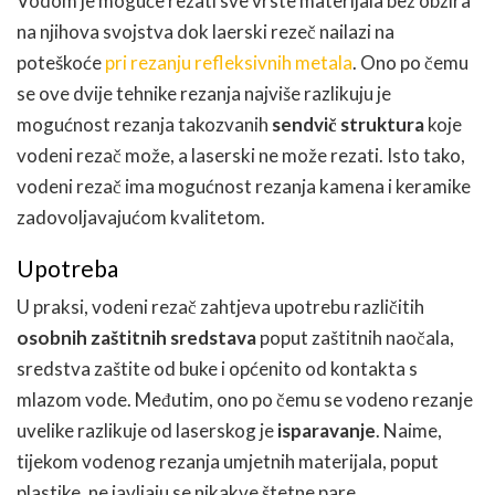
Vodom je moguće rezati sve vrste materijala bez obzira
na njihova svojstva dok laerski rezeč nailazi na
poteškoće
pri rezanju refleksivnih metala
. Ono po čemu
se ove dvije tehnike rezanja najviše razlikuju je
mogućnost rezanja takozvanih
sendvič struktura
koje
vodeni rezač može, a laserski ne može rezati. Isto tako,
vodeni rezač ima mogućnost rezanja kamena i keramike
zadovoljavajućom kvalitetom.
Upotreba
U praksi, vodeni rezač zahtjeva upotrebu različitih
osobnih zaštitnih sredstava
poput zaštitnih naočala,
sredstva zaštite od buke i općenito od kontakta s
mlazom vode. Međutim, ono po čemu se vodeno rezanje
uvelike razlikuje od laserskog je
isparavanje
. Naime,
tijekom vodenog rezanja umjetnih materijala, poput
plastike, ne javljaju se nikakve štetne pare.