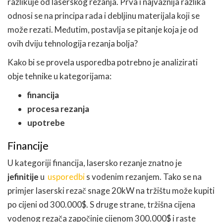
razlikuje od laserskog rezanja. Prva i najvažnija razlika
odnosi se na principa rada i debljinu materijala koji se
može rezati. Međutim, postavlja se pitanje koja je od
ovih dviju tehnologija rezanja bolja?
Kako bi se provela usporedba potrebno je analizirati
obje tehnike u kategorijama:
financija
procesa rezanja
upotrebe
Financije
U kategoriji financija, lasersko rezanje znatno je
jefinitije
u
usporedbi
s vodenim rezanjem. Tako se na
primjer laserski rezač snage 20kW na tržištu može kupiti
po cijeni od 300.000$. S druge strane, tržišna cijena
vodenog rezača započinje cijenom 300.000$ i raste