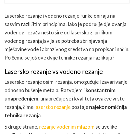
Lasersko rezanje i vodeno rezanje funkcioniraju na
sasvim različitim principima. Iako je područje djelovanja
vodenog rezača nešto šire od laserskog, prilikom
vodenog rezanja javlja se potreba zbrinjavanja
mješavine vode i abrazivnog sredstva na propisani način.
Po čemu se još ove dvije tehnike rezanja razlikuju?
Lasersko rezanje vs vodeno rezanje
Lasersko rezanje osim rezanja, omogućuje i zavarivanje,
odnosno bušenje metala. Razvojem i
konstantnim
unapređenjem
, unapređuje se i kvaliteta ovakve vrste
rezanja, čime
lasersko rezanje
postaje
najekonomičnija
tehnika rezanja
.
S druge strane,
rezanje vodenim mlazom
se uvelike