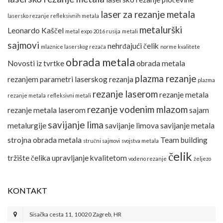
laser za rezanje metala
lasersko rezanje refleksivnih metala
metalurški
Leonardo Kaščel
metal expo 2016 rusija
metali
sajmovi
nehrđajući čelik
mlaznice laserskog rezača
norme kvalitete
obrada metala
Novosti iz tvrtke
obrada metala
plazma rezanje
rezanjem
parametri laserskog rezanja
plazma
rezanje laserom
rezanje metala
rezanje metala
refleksivni metali
rezanje vodenim mlazom
rezanje metala laserom
sajam
savijanje lima
metalurgije
savijanje limova
savijanje metala
strojna obrada metala
Team building
stručni sajmovi
svojstva metala
čelik
tržište čelika
upravljanje kvalitetom
vodeno rezanje
željezo
KONTAKT
Sisačka cesta 11, 10020 Zagreb, HR