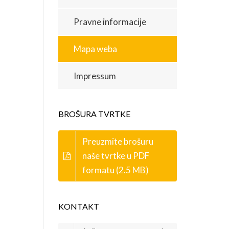
Pravne informacije
Mapa weba
Impressum
BROŠURA TVRTKE
Preuzmite brošuru
naše tvrtke u PDF
formatu (2.5 MB)
KONTAKT