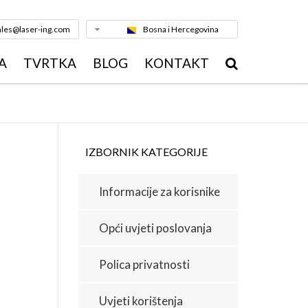
ales@laser-ing.com
Bosna i Hercegovina
A
TVRTKA
BLOG
KONTAKT
ZANJE METALA
PROFIL TVRTKE
DENIM MLAZOM
TIM
MA
IZBORNIK KATEGORIJE
AZMOM
KVALITETA
Informacije za korisnike
EZANJE
REFERENCE
STRUKCIJE
Opći uvjeti poslovanja
ANJE CIJEVI
GALERIJA
IJA METALA
Polica privatnosti
NOVOSTI
RADA METALA
Uvjeti korištenja
KARIJERA