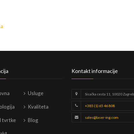
la
cija
Kontakt informacije
ovna
Usluge
Sisačka cesta 11, 10020 Zagreb
ologija
Kvaliteta
+385 (1) 65 46 808
sales@laser-ing.com
l tvrtke
Blog
akt