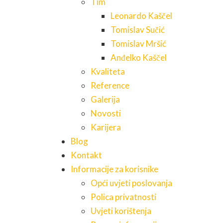
Tim
Leonardo Kaščel
Tomislav Sučić
Tomislav Mršić
Anđelko Kaščel
Kvaliteta
Reference
Galerija
Novosti
Karijera
Blog
Kontakt
Informacije za korisnike
Opći uvjeti poslovanja
Polica privatnosti
Uvjeti korištenja