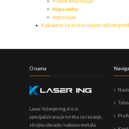
Pravne informacije
Mapa weba
Impressum
Kalkulator za izračun težine čeličnih profi
O nama
Naviga
Nasl
Tehn
Laser Inženjering d.o.o.
Profi
specijalizirana je tvrtka za rezanje,
strojnu obradu i nabavu metala.
Kont