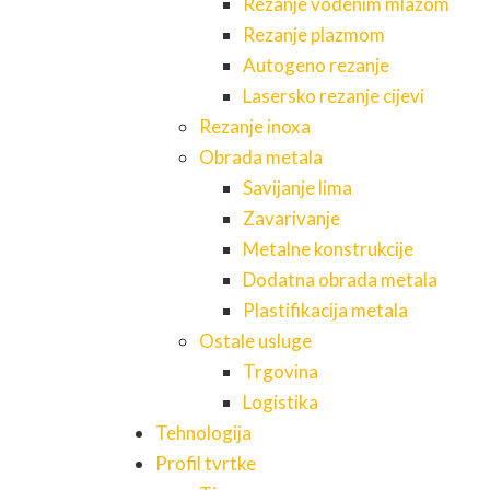
Rezanje vodenim mlazom
Rezanje plazmom
Autogeno rezanje
Lasersko rezanje cijevi
Rezanje inoxa
Obrada metala
Savijanje lima
Zavarivanje
Metalne konstrukcije
Dodatna obrada metala
Plastifikacija metala
Ostale usluge
Trgovina
Logistika
Tehnologija
Profil tvrtke