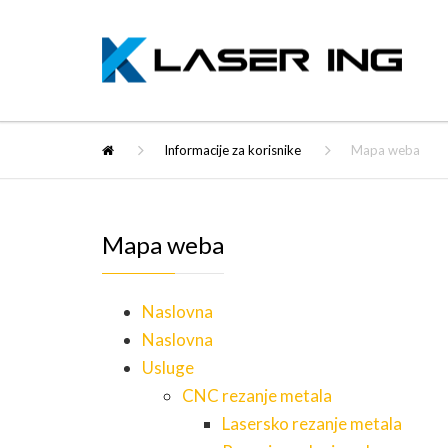
Informacije za korisnike
Mapa weba
Mapa weba
Naslovna
Naslovna
Usluge
CNC rezanje metala
Lasersko rezanje metala