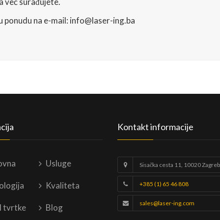
 već surađujete.
 ponudu na e-mail: info@laser-ing.ba
cija
Kontakt informacije
ovna
Usluge
Sisačka cesta 11, 10020 Zagreb
ologija
Kvaliteta
+385 (1) 65 46 808
sales@laser-ing.com
l tvrtke
Blog