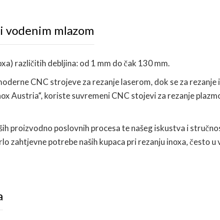
 i vodenim mlazom
xa) različitih debljina: od 1 mm do čak 130 mm.
moderne CNC strojeve za rezanje laserom, dok se za rezanje 
Inox Austria“, koriste suvremeni CNC stojevi za rezanje plazm
ih proizvodno poslovnih procesa te našeg iskustva i stručno
rlo zahtjevne potrebe naših kupaca pri rezanju inoxa, često u 
a