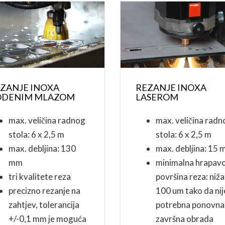
ZANJE INOXA
REZANJE INOXA
ODENIM MLAZOM
LASEROM
max. veličina radnog
max. veličina radn
stola: 6 x 2,5 m
stola: 6 x 2,5 m
max. debljina: 130
max. debljina: 15
mm
minimalna hrapav
tri kvalitete reza
površina reza: niž
precizno rezanje na
100 um tako da nij
zahtjev, tolerancija
potrebna ponovna
+/-0,1 mm je moguća
završna obrada