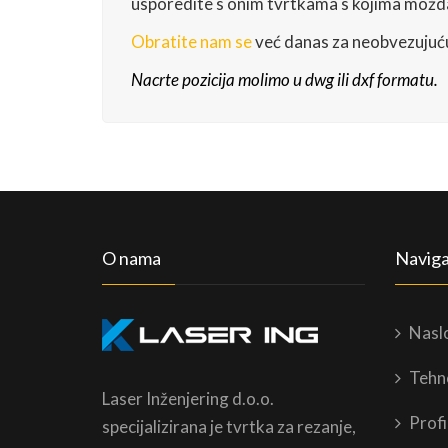
usporedite s onim tvrtkama s kojima možda
Obratite nam se
već danas za neobvezujuću
Nacrte pozicija molimo u dwg ili dxf formatu.
O nama
Naviga
Nasl
Tehn
Laser Inženjering d.o.o.
Profi
specijalizirana je tvrtka za rezanje,