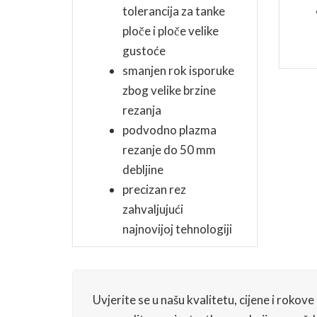
tolerancija za tanke
ploče i ploče velike
gustoće
smanjen rok isporuke
zbog velike brzine
rezanja
podvodno plazma
rezanje do 50 mm
debljine
precizan rez
zahvaljujući
najnovijoj tehnologiji
Uvjerite se u našu kvalitetu, cijene i rokov