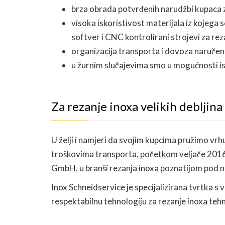
brza obrada potvrđenih narudžbi kupaca z
visoka iskoristivost materijala iz kojega
softver i CNC kontrolirani strojevi za rez
organizacija transporta i dovoza naruče
u žurnim slučajevima smo u mogućnosti is
Za rezanje inoxa velikih debljina
U želji i namjeri da svojim kupcima pružimo vrh
troškovima transporta, početkom veljače 2016.
GmbH, u branši rezanja inoxa poznatijom pod n
Inox Schneidservice je specijalizirana tvrtka s 
respektabilnu tehnologiju za rezanje inoxa te