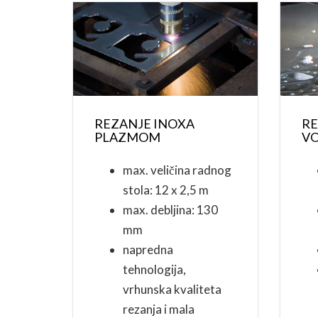
REZANJE INOXA
RE
PLAZMOM
V
max. veličina radnog
stola: 12 x 2,5 m
max. debljina: 130
mm
napredna
tehnologija,
vrhunska kvaliteta
rezanja i mala