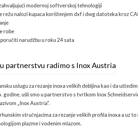
ahvaljujući modernoj softverskoj tehnologiji
 se režu nalozi kupaca korištenjem dxf i dwg datoteka kroz C
anje
ne robe
poručiti narudžbu u roku 24 sata
 u partnerstvu radimo s Inox Austria
unsku uslugu za rezanje inoxa velikih debljina kao i da uštedi
 godine, ušli smo u partnerstvo s tvrtkom Inox Schneidservi
azivom „Inox Austria“.
vrhunskim stručnjacima za rezanje velikih profila inoxa a uz to
hnologijom plazme i vodenim mlazom.