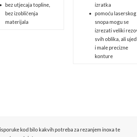
bez utjecaja topline,
izratka
bez izobličenja
pomoću laserskog
materijala
snopa mogu se
izrezati veliki rezo
svih oblika, ali uje
i male precizne
konture
e isporuke kod bilo kakvih potreba za rezanjem inoxa te