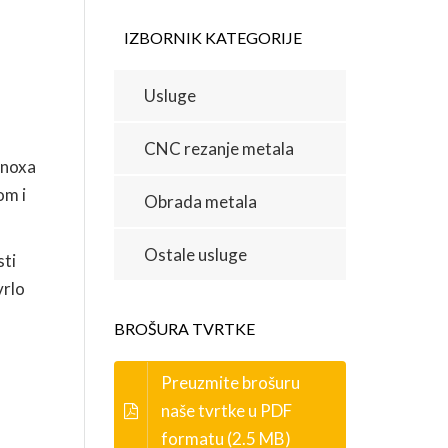
IZBORNIK KATEGORIJE
Usluge
CNC rezanje metala
inoxa
om i
Obrada metala
Ostale usluge
sti
vrlo
BROŠURA TVRTKE
Preuzmite brošuru
naše tvrtke u PDF
formatu (2.5 MB)