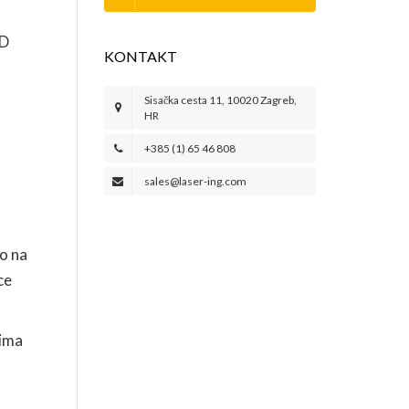
AD
KONTAKT
Sisačka cesta 11, 10020 Zagreb,
HR
+385 (1) 65 46 808
sales@laser-ing.com
mo na
ce
 ima