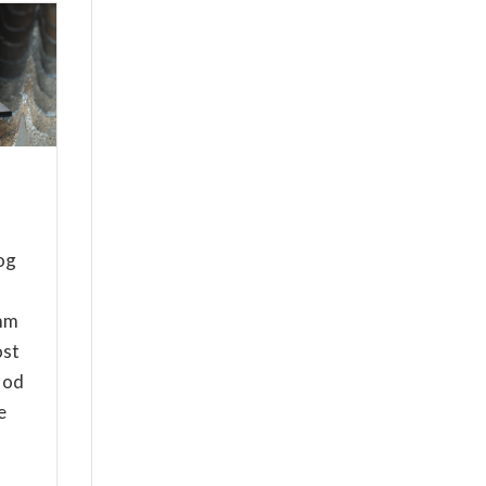
og
 mm
ost
a od
e