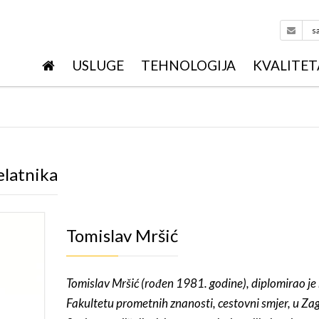
s
USLUGE
TEHNOLOGIJA
KVALITET
CNC REZANJE METALA
LASERSKO RE
OBRADA METALA
REZANJE VO
SAVIJANJE LI
elatnika
OSTALE USLUGE
REZANJE PL
ZAVARIVANJE
TRGOVINA
AUTOGENO R
METALNE KON
LOGISTIKA
Tomislav Mršić
LASERSKO REZ
PLASTIFIKAC
Tomislav Mršić (rođen 1981. godine), diplomirao je
DODATNA OB
Fakultetu prometnih znanosti, cestovni smjer, u Za