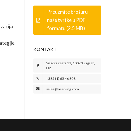
Preuzmite brošuru
naše tvrtke u PDF
zacija
formatu (2.5 MB)
ategije
KONTAKT
Sisačka cesta 11, 10020 Zagreb,
HR
+385 (1) 65 46 808
sales@laser-ing.com