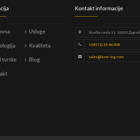
cija
Kontakt informacije
ovna
Usluge
Sisačka cesta 11, 10020 Zagreb
ologija
Kvaliteta
+385 (1) 65 46 808
sales@laser-ing.com
l tvrtke
Blog
akt