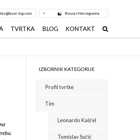
ales@laser-ing.com
Bosna i Hercegovina
A
TVRTKA
BLOG
KONTAKT
ZANJE METALA
PROFIL TVRTKE
DENIM MLAZOM
TIM
MA
IZBORNIK KATEGORIJE
AZMOM
KVALITETA
Profil tvrtke
EZANJE
REFERENCE
STRUKCIJE
Tim
ANJE CIJEVI
GALERIJA
IJA METALA
Leonardo Kaščel
NOVOSTI
 na
RADA METALA
grebu.
Tomislav Sučić
KARIJERA