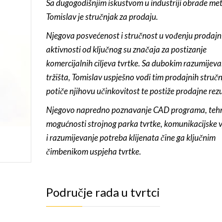
Sa dugogodišnjim iskustvom u industriji obrade met
Tomislav je stručnjak za prodaju.
Njegova posvećenost i stručnost u vođenju prodajn
aktivnosti od ključnog su značaja za postizanje
komercijalnih ciljeva tvrtke. Sa dubokim razumijev
tržišta, Tomislav uspješno vodi tim prodajnih struč
potiče njihovu učinkovitost te postiže prodajne rezu
Njegovo napredno poznavanje CAD programa, tehn
mogućnosti strojnog parka tvrtke, komunikacijske v
i razumijevanje potreba klijenata čine ga ključnim
čimbenikom uspjeha tvrtke.
Područje rada u tvrtci