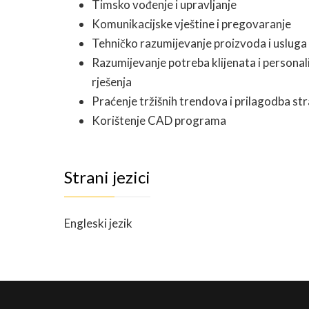
Timsko vođenje i upravljanje
Komunikacijske vještine i pregovaranje
Tehničko razumijevanje proizvoda i usluga
Razumijevanje potreba klijenata i personali
rješenja
Praćenje tržišnih trendova i prilagodba str
Korištenje CAD programa
Strani jezici
Engleski jezik