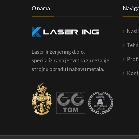
O nama
Naviga
Nasl
Tehn
Laser Inženjering d.o.o.
Profi
specijalizirana je tvrtka za rezanje,
strojnu obradu i nabavu metala.
Kont