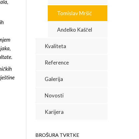
ala,
Tomislav Mršić
ih
Anđelko Kaščel
anjem
Kvaliteta
njaka,
ltate.
Reference
ičkih
ještine
Galerija
Novosti
Karijera
BROŠURA TVRTKE